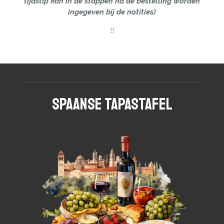
tijdstip kan in de stappen na de bestelling worden
ingegeven bij de notities)
‼︎
Spaanse TapasTafel