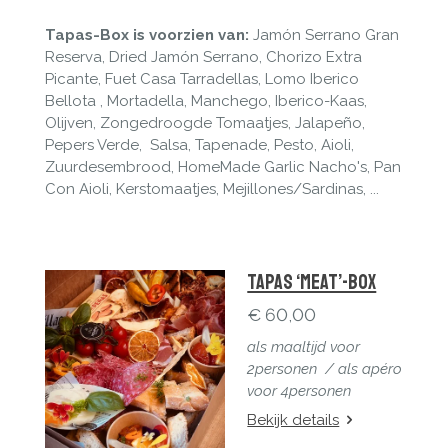
Tapas-Box is voorzien van:
Jam
ó
n Serrano Gran
Reserva, Dried Jam
ón Serrano, Chorizo Extra
Picante, Fuet Casa Tarradellas, Lomo Iberico
Bellota , Mortadella, Manchego, Iberico-Kaas,
Olijven, Zongedroogde Tomaatjes, Jalapeño,
Pepers Verde, Salsa, Tapenade, Pesto, Aioli,
Zuurdesembrood, HomeMade Garlic Nacho's, Pan
Con Aioli, Kerstomaatjes, Mejillones/Sardinas, ...
Tapas ‘Meat’-Box
€ 60,00
als maaltijd voor
2personen / a
ls apéro
voor 4personen
Bekijk details