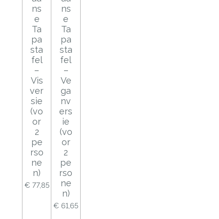
ns
ns
e
e
Ta
Ta
pa
pa
sta
sta
fel
fel
–
–
Vis
Ve
ver
ga
sie
nv
(vo
ers
or
ie
2
(vo
pe
or
rso
2
ne
pe
n)
rso
ne
€ 77,85
n)
€ 61,65