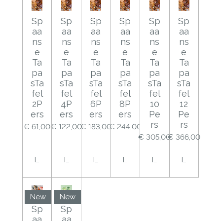
Sp
Sp
Sp
Sp
Sp
Sp
aa
aa
aa
aa
aa
aa
ns
ns
ns
ns
ns
ns
e
e
e
e
e
e
Ta
Ta
Ta
Ta
Ta
Ta
pa
pa
pa
pa
pa
pa
sTa
sTa
sTa
sTa
sTa
sTa
fel
fel
fel
fel
fel
fel
2P
4P
6P
8P
10
12
ers
ers
ers
ers
Pe
Pe
rs
rs
€ 61,00
€ 122,00
€ 183,00
€ 244,00
€ 305,00
€ 366,00
In winkelwagen
In winkelwagen
In winkelwagen
In winkelwagen
In winkelwagen
In winkelw
New
New
Sp
Sp
aa
aa