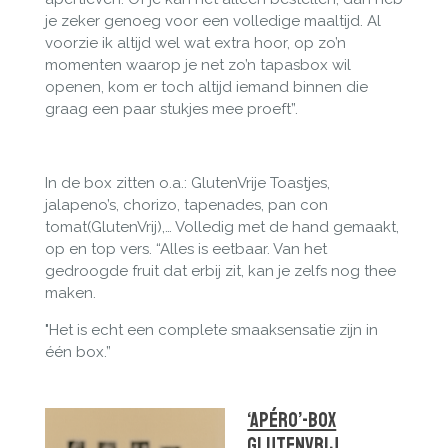
je zeker genoeg voor een volledige maaltijd. Al
voorzie ik altijd wel wat extra hoor, op zo’n
momenten waarop je net zo’n tapasbox wil
openen, kom er toch altijd iemand binnen die
graag een paar stukjes mee proeft”.
In de box zitten o.a.: GlutenVrije Toastjes,
jalapeno’s, chorizo, tapenades, pan con
tomat(GlutenVrij),… Volledig met de hand gemaakt,
op en top vers. “Alles is eetbaar. Van het
gedroogde fruit dat erbij zit, kan je zelfs nog thee
maken.
"Het is echt een complete smaaksensatie zijn in
één box.”
‘Apéro’-Box
GlutenVrij