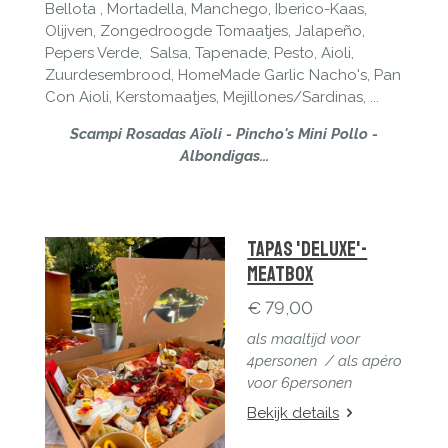
Bellota , Mortadella, Manchego, Iberico-Kaas,
Olijven, Zongedroogde Tomaatjes, Jalapeño,
Pepers Verde, Salsa, Tapenade, Pesto, Aioli,
Zuurdesembrood, HomeMade Garlic Nacho's, Pan
Con Aioli, Kerstomaatjes, Mejillones/Sardinas, ...
Scampi Rosadas Aïoli
- Pincho's Mini Pollo
-
Albondigas...
Tapas 'Deluxe'-
MeatBox
€ 79,00
als maaltijd voor
4personen / a
ls apéro
voor 6personen
Bekijk details