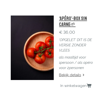
‘Apéro’-Box Sin
Carne🌱
€ 36,00
'OPGELET' DIT IS DE
VERSIE ZONDER
VLEES
als maaltijd voor
1persoon / a
ls apéro
voor 2personen
Bekijk details
In winkelwagen