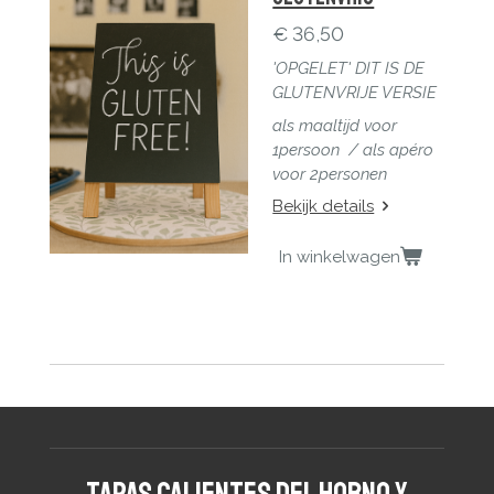
€ 36,50
'OPGELET' DIT IS DE
GLUTENVRIJE VERSIE
als maaltijd voor
1persoon / a
ls apéro
voor 2personen
Bekijk details
In winkelwagen
Tapas calientes del horno y