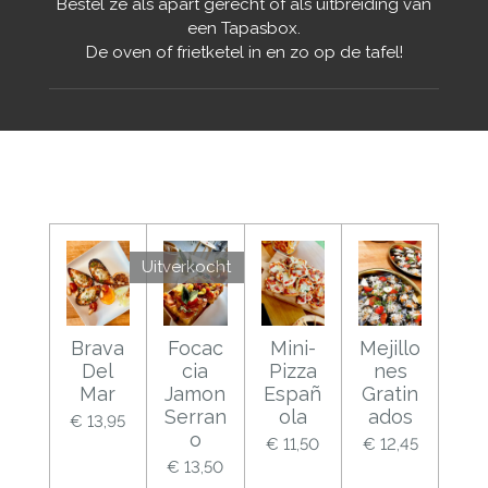
Bestel ze als apart gerecht of als uitbreiding van
een Tapasbox.
De oven of frietketel in en zo op de tafel!
Uitverkocht
Brava
Focac
Mini-
Mejillo
Del
cia
Pizza
nes
Mar
Jamon
Españ
Gratin
Serran
ola
ados
€ 13,95
o
€ 11,50
€ 12,45
€ 13,50