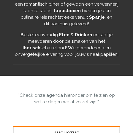
een romantisch diner of gewoon een verwennerij
is, onze tapas,
tapasboxen
bieden je een
culinaire reis rechtstreeks vanuit
Spanje
, en
dit aan huis geleverd!
B
estel eenvoudig
Eten
&
Drinken
en laat je
meevoeren door de
s
maken van het
Iberisch
schiereiland!
W
e garanderen een
onvergetelijke ervaring voor jouw smaakpapillen!
"Check onze agenda hieronder om te zien op
welke dagen we al volzet zijn!”