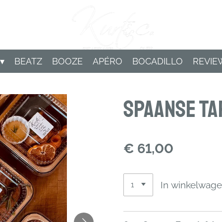
BEATZ
BOOZE
APÉRO
BOCADILLO
REVIE
Spaanse Ta
€ 61,00
In winkelwag