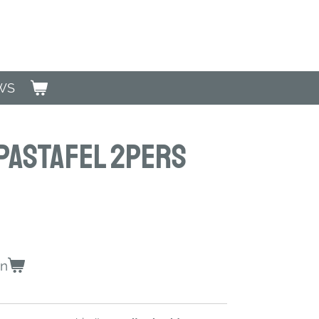
WS
pasTafel 2Pers
en