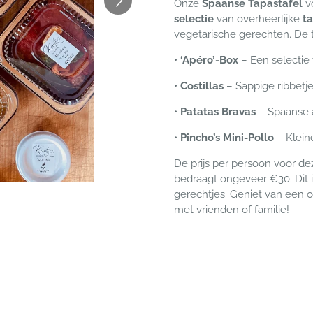
Onze
Spaanse Tapastafel
v
selectie
van overheerlijke
t
vegetarische gerechten. De 
•
‘Apéro’-Box
– Een selectie 
•
Costillas
– Sappige ribbetj
•
Patatas Bravas
– Spaanse a
•
Pincho’s Mini-Pollo
– Kleine
De prijs per persoon voor de
bedraagt ongeveer
€30
. Dit
gerechtjes. Geniet van een 
met vrienden of familie!