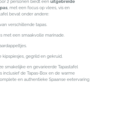
oor 2 personen
biedt een
uitgebreide
apas
, met een focus op vlees, vis en
tafel bevat onder andere:
van verschillende tapas.
es met een smaakvolle marinade.
ardappeltjes.
 kipspiesjes, gegrild en gekruid.
ze smakelijke en gevarieerde Tapastafel
 is inclusief de
Tapas-Box
en de warme
complete en authentieke Spaanse eetervaring