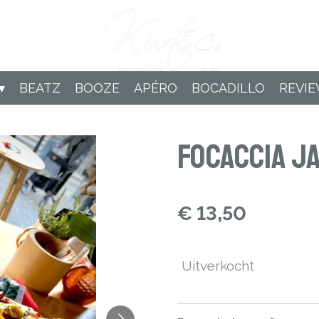
BEATZ
BOOZE
APÉRO
BOCADILLO
REVI
Focaccia J
€ 13,50
Uitverkocht