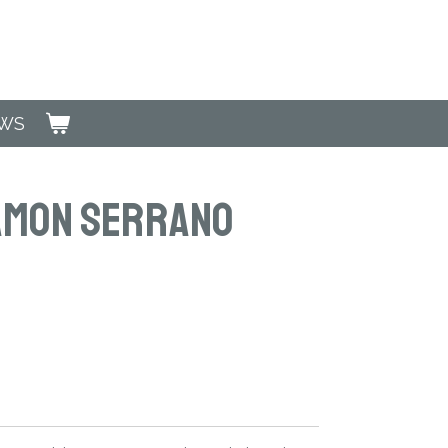
EWS
amon Serrano