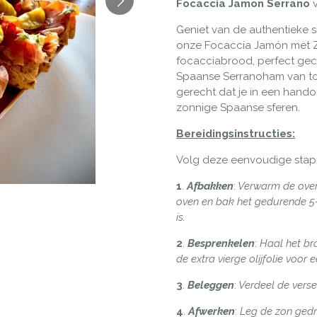
Focaccia Jamon Serrano
Geniet van de authentieke
onze
Focaccia Jamón met
focacciabrood, perfect g
Spaanse Serranoham van top
gerecht dat je in een hand
zonnige Spaanse sferen.
Bereidingsinstructies:
Volg deze eenvoudige stapp
1
.
Afbakken
:
Verwarm de oven 
oven en bak het gedurende 5-
is.
2
.
Besprenkelen
:
Haal het bro
de extra vierge olijfolie voor 
3
.
Beleggen
:
Verdeel de verse
4
.
Afwerken
:
Leg de zon gedr