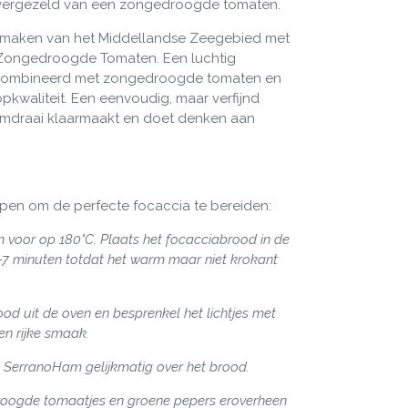
vergezeld van een zongedroogde tomaten.
 smaken van het Middellandse Zeegebied met
 Zongedroogde Tomaten
. Een luchtig
ecombineerd met zongedroogde tomaten en
kwaliteit. Een eenvoudig, maar verfijnd
omdraai klaarmaakt en doet denken aan
en om de perfecte focaccia te bereiden:
voor op 180°C. Plaats het focacciabrood in de
7 minuten totdat het warm maar niet krokant
od uit de oven en besprenkel het lichtjes met
een rijke smaak.
 SerranoHam gelijkmatig over het brood.
oogde tomaatjes en groene pepers
eroverheen