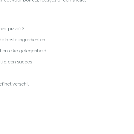
fect voor borrels, feestjes of een snelle,
ni-pizza's?
de beste ingrediënten
t en elke gelegenheid
tijd een succes
 het verschil!