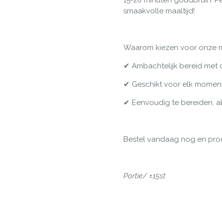
15-20 minuten goudbruin. Per
smaakvolle maaltijd!
Waarom kiezen voor onze mi
✔ Ambachtelijk bereid met 
✔ Geschikt voor elk momen
✔ Eenvoudig te bereiden, al
Bestel vandaag nog en proef
Portie/
±
15st