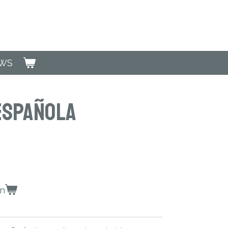
EWS
 Española
en