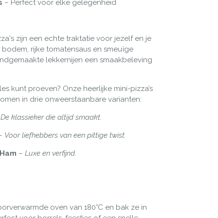
's
– Perfect voor elke gelegenheid
a's zijn een echte traktatie voor jezelf en je
 bodem, rijke tomatensaus en smeuïge
andgemaakte lekkernijen een smaakbeleving
les kunt proeven? Onze heerlijke mini-pizza’s
komen in drie onweerstaanbare varianten:
–
De klassieker die altijd smaakt.
–
Voor liefhebbers van een pittige twist.
 Ham
–
Luxe en verfijnd.
voorverwarmde oven van 180°C en bak ze in