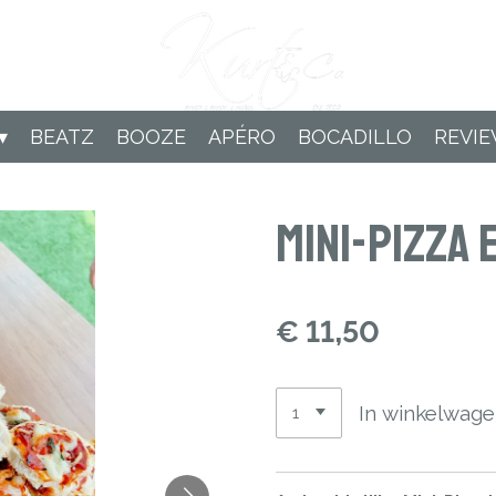
BEATZ
BOOZE
APÉRO
BOCADILLO
REVI
Mini-Pizza
€ 11,50
In winkelwag