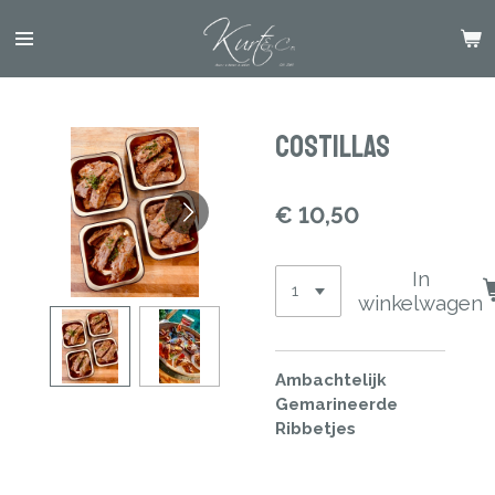
Ga
direct
naar
de
hoofdinhoud
Costillas
€ 10,50
In
winkelwagen
Ambachtelijk
Gemarineerde
Ribbetjes