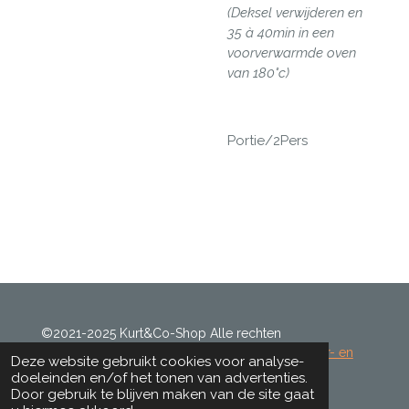
(Deksel verwijderen en
35 à 40min in een
voorverwarmde oven
van 180°c)
Portie/2Pers
©2021-2025 Kurt&Co-Shop Alle rechten
voorbehouden.
Algemene voorwaarden
-
Retour- en
Deze website gebruikt cookies voor analyse-
teruggavebeleid
-
Betaling en
doeleinden en/of het tonen van advertenties.
verzending
-
Privacyverklaring
Door gebruik te blijven maken van de site gaat