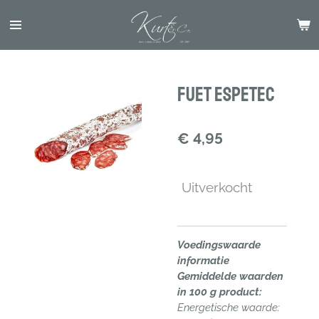
Ga
direct
naar
de
hoofdinhoud
Fuet Espetec
€ 4,95
Uitverkocht
Voedingswaarde
informatie
Gemiddelde waarden
in 100 g product:
Energetische waarde: