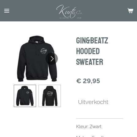
Ga
direct
naar
de
hoofdinhoud
Gin&Beatz
Hooded
Sweater
€ 29,95
Uitverkocht
Kleur: Zwart