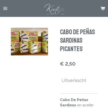
Ga
direct
naar
de
hoofdinhoud
Cabo De Peñas
Sardinas
Picantes
€ 2,50
Uitverkocht
Cabo De Peñas
Sardinas
en aceite