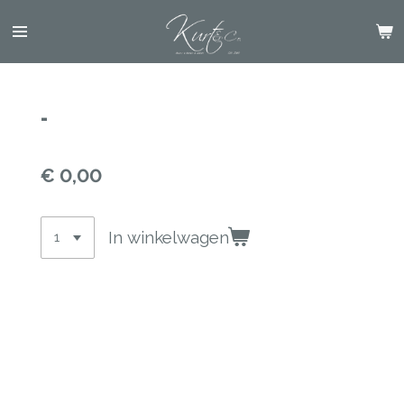
Ga
direct
naar
de
hoofdinhoud
-
€ 0,00
In winkelwagen