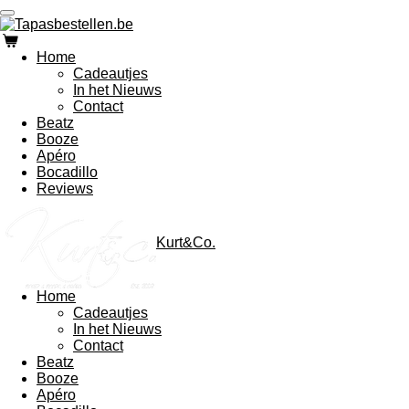
Ga
direct
naar
Home
de
Cadeautjes
hoofdinhoud
In het Nieuws
Contact
Beatz
Booze
Apéro
Bocadillo
Reviews
Kurt&Co.
Home
Cadeautjes
In het Nieuws
Contact
Beatz
Booze
Apéro