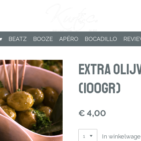
BEATZ
BOOZE
APÉRO
BOCADILLO
REVI
Extra Olij
(100gr)
€ 4,00
In winkelwag