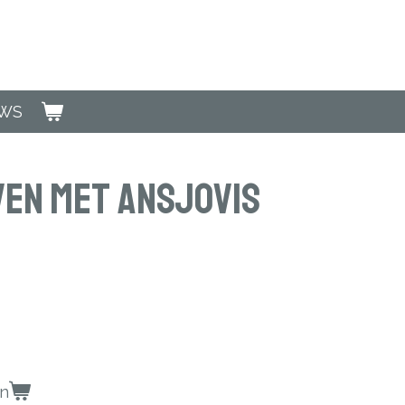
EWS
ven met ansjovis
en