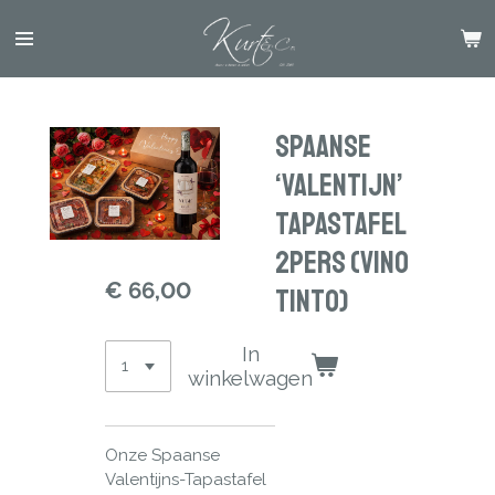
Ga
direct
naar
de
hoofdinhoud
Spaanse
‘Valentijn’
TapasTafel
2Pers (Vino
€ 66,00
Tinto)
In
winkelwagen
Onze Spaanse
Valentijns-Tapastafel