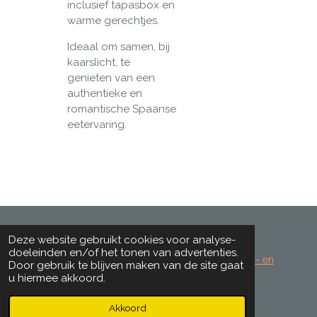
inclusief tapasbox en
warme gerechtjes.
Ideaal om samen, bij
kaarslicht, te
genieten van een
authentieke en
romantische Spaanse
eetervaring.
Deze website gebruikt cookies voor analyse-
©2021-2025 Kurt&Co-Shop Alle rechten
doeleinden en/of het tonen van advertenties.
voorbehouden.
Algemene voorwaarden
-
Retour- en
Door gebruik te blijven maken van de site gaat
teruggavebeleid
-
Betaling en
u hiermee akkoord.
verzending
-
Privacyverklaring
Akkoord