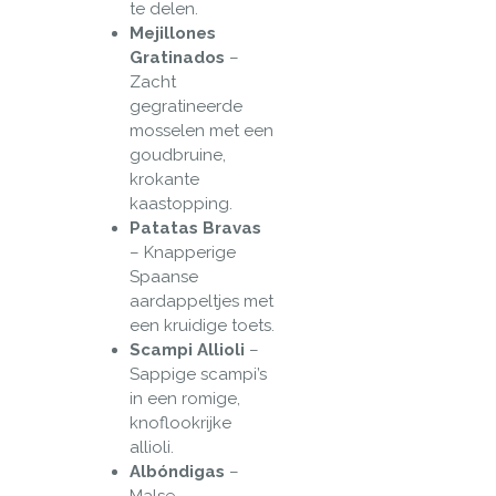
te delen.
Mejillones
Gratinados
–
Zacht
gegratineerde
mosselen met een
goudbruine,
krokante
kaastopping.
Patatas Bravas
– Knapperige
Spaanse
aardappeltjes met
een kruidige toets.
Scampi Allioli
–
Sappige scampi’s
in een romige,
knoflookrijke
allioli.
Albóndigas
–
Malse