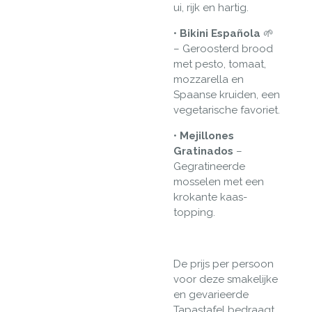
ui, rijk en hartig.
•
Bikini Española
🌱
– Geroosterd brood
met pesto, tomaat,
mozzarella en
Spaanse kruiden, een
vegetarische favoriet.
•
Mejillones
Gratinados
–
Gegratineerde
mosselen met een
krokante kaas-
topping.
De prijs per persoon
voor deze smakelijke
en gevarieerde
Tapastafel bedraagt