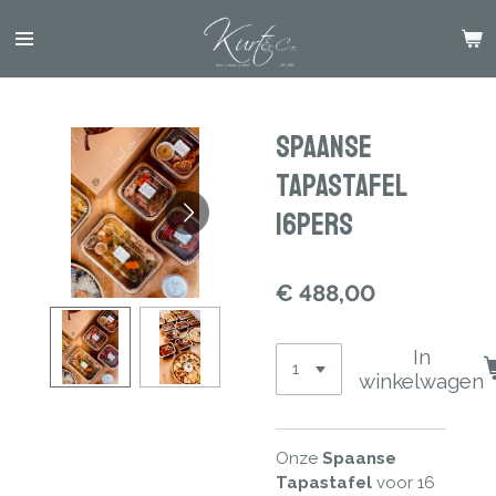
Ga
direct
naar
de
hoofdinhoud
Spaanse
TapasTafel
16Pers
€ 488,00
In
winkelwagen
Onze
Spaanse
Tapastafel
voor 16