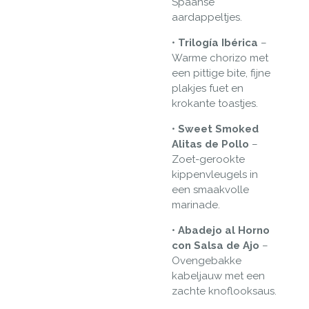
Spaanse
aardappeltjes.
•
Trilogía Ibérica
–
Warme chorizo met
een pittige bite, fijne
plakjes fuet en
krokante toastjes.
•
Sweet Smoked
Alitas de Pollo
–
Zoet-gerookte
kippenvleugels in
een smaakvolle
marinade.
•
Abadejo al Horno
con Salsa de Ajo
–
Ovengebakke
kabeljauw met een
zachte knoflooksaus.