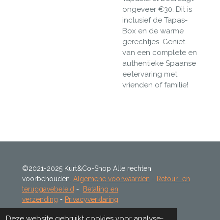
ongeveer
€30
. Dit is
inclusief de
Tapas-
Box
en de warme
gerechtjes. Geniet
van een complete en
authentieke Spaanse
eetervaring met
vrienden of familie!
©2021-2025 Kurt&Co-Shop Alle rechten
voorbehouden.
Algemene voorwaarden
-
Retour- en
teruggavebeleid
-
Betaling en
verzending
-
Privacyverklaring
Deze website gebruikt cookies voor analyse-