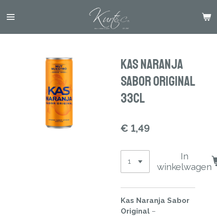
Ga
direct
naar
de
hoofdinhoud
KAS Naranja
Sabor Original
33cl
€ 1,49
In
winkelwagen
Kas Naranja Sabor
Original
–