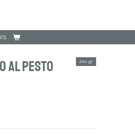
WS
o al Pesto
2oo gr