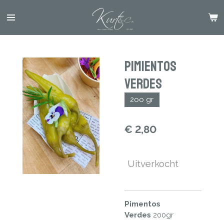
Ga
direct
naar
de
hoofdinhoud
Pimientos
Verdes
2oo gr
€ 2,80
Uitverkocht
Pimentos
Verdes
200gr