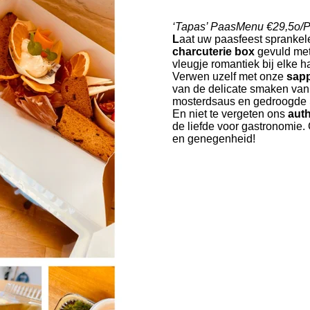
‘Tapas’ PaasMenu €29,5o/P
L
aat uw paasfeest spranke
charcuterie box
gevuld met
vleugje romantiek bij elke h
Verwen uzelf met onze
sapp
van de delicate smaken va
mosterdsaus en gedroogde
En niet te vergeten ons
aut
de liefde voor gastronomie. 
en genegenheid!