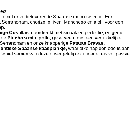
ers
len met onze betoverende Spaanse menu-selectie! Een
 Serranoham, chorizo, olijven, Manchego en aioli, voor een
ap.
ige Costillas
, doordrenkt met smaak en perfectie, en geniet
n de
Pincho’s mini pollo
, geserveerd met een verrukkelijke
 Serranoham en onze knapperige
Patatas Bravas.
hentieke Spaanse kaasplankje
, waar elke hap een ode is aan
Geniet samen van deze onvergetelijke culinaire reis vol passie