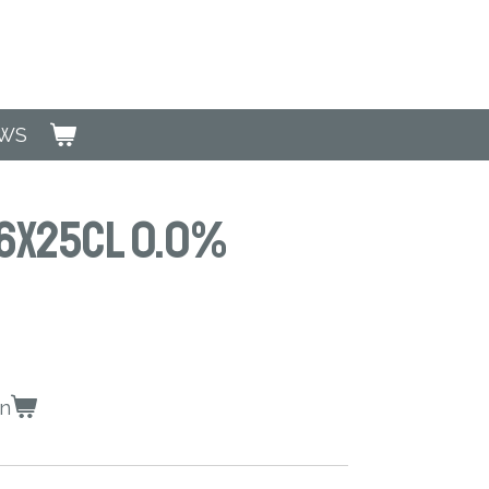
EWS
 6x25cl 0.0%
en