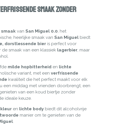
 Verfrissende Smaak Zonder
e smaak
van
San Miguel 0.0
, het
ische, heerlijke smaak van
San Miguel
biedt
te, dorstlessende bier
is perfect voor
ar de smaak van een klassiek
lagerbier
, maar
ohol.
lfde
milde hopbitterheid
en
lichte
oholische variant, met een
verfrissende
nde
kwaliteit die het perfect maakt voor elk
nu een middag met vrienden doorbrengt, een
genieten van een koud biertje zonder
de ideale keuze.
kleur
en
lichte body
biedt dit alcoholvrije
ntwoorde
manier om te genieten van de
Miguel
.