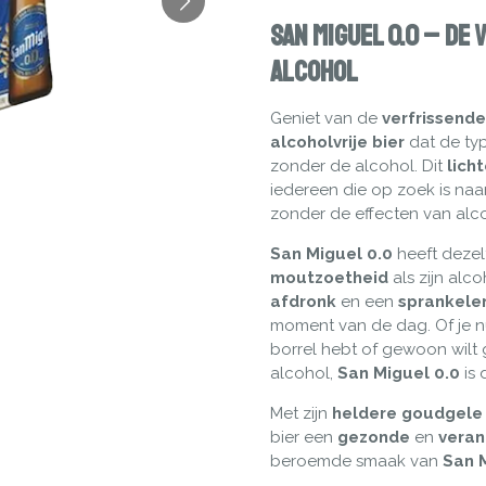
San Miguel 0.0 – De
Alcohol
Geniet van de
verfrissend
alcoholvrije bier
dat de typ
zonder de alcohol. Dit
lich
iedereen die op zoek is na
zonder de effecten van alc
San Miguel 0.0
heeft deze
moutzoetheid
als zijn alc
afdronk
en een
sprankele
moment van de dag. Of je 
borrel hebt of gewoon wilt 
alcohol,
San Miguel 0.0
is 
Met zijn
heldere goudgele 
bier een
gezonde
en
vera
beroemde smaak van
San 