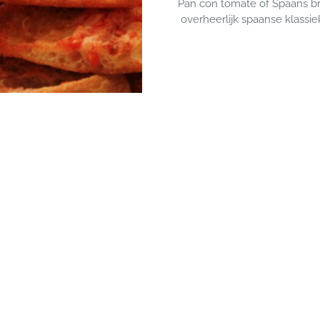
Pan con tomate of Spaans b
overheerlijk spaanse klassie